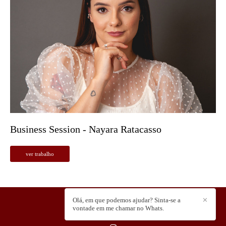
Business Session - Nayara Ratacasso
ver trabalho
Olá, em que podemos ajudar? Sinta-se a
✕
vontade em me chamar no Whats.
FLASH STUDIO
/
CONTATO