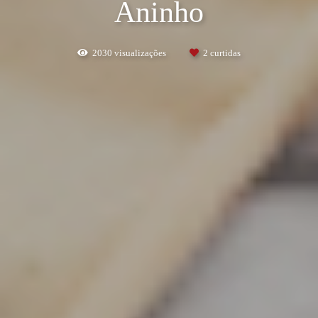
Aninho
2030
visualizações
2
curtidas