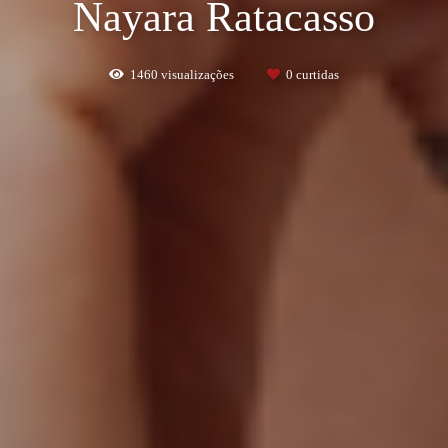
Nayara Ratacasso
1460
visualizações
0
curtidas