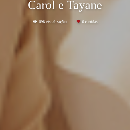
Carol e Tayane
698
visualizações
0
curtidas