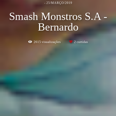
25/MARÇO/2019
Smash Monstros S.A -
Bernardo
2615
visualizações
2
curtidas