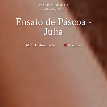
ENSAIOS INFANTIS
26/MARÇO/2019
Ensaio de Páscoa -
Julia
1844
visualizações
0
curtidas