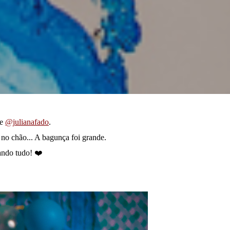
ãe
@julianafado
.⁣
no chão... A bagunça foi grande.⁣
ando tudo! ❤️