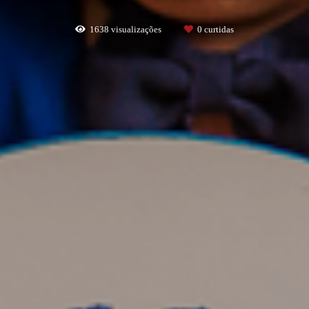
1638
visualizações
0
curtidas