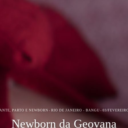
ANTE, PARTO E NEWBORN
RIO DE JANEIRO - BANGU
03/FEVEREIRO
Newborn da Geovana