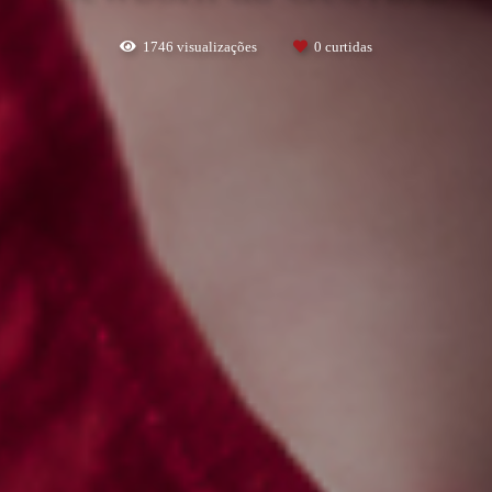
1746
visualizações
0
curtidas