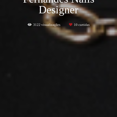
Designer
3122
visualizações
10
curtidas