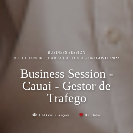
BUSINESS SESSION
RIO DE JANEIRO, BARRA DA TIJUCA
10/AGOSTO/2022
Business Session -
Cauai - Gestor de
Trafego
1893
visualizações
0
curtidas